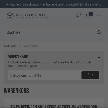
🔥 Kaufe 5 Seedbags + erhalte 4 gratis dazu💚
Erfahre mehr...
0
Startseite
Warenkorb
DIREKTKAUF
Produkt direkt dem Warenkorb hinzufügen. Hier bitte Art.Nr. oder
Sachnummer angeben.
Warenkorb
ES BEFINDEN SICH KEINE ARTIKEL IM WARENKORB.