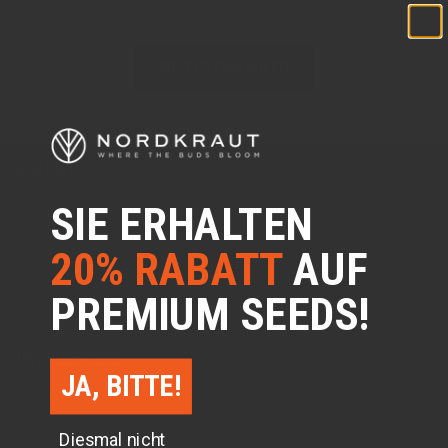
WEITER EINKAUFEN
KONTAKT
SIE ERHALTEN
Nordkraut
Atlasstraße 3
27777 Ganderkesee
20% RABATT
AUF
E-Mail:
info@nordkraut.eu
PREMIUM SEEDS!
INFORMATIONEN
JA, BITTE!
Affiliate Programm
BOGO Deal
Diesmal nicht