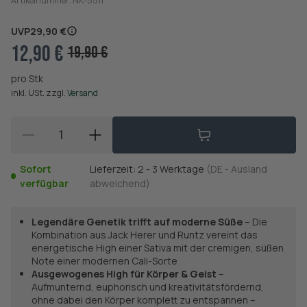
Artikelnummer:
NK-5511
UVP
29,90 €
12,90 €
19,90 €
pro Stk
inkl. USt. zzgl.
Versand
Sofort
Lieferzeit:
2 - 3 Werktage
(DE - Ausland
verfügbar
abweichend)
Legendäre Genetik trifft auf moderne Süße
– Die
Kombination aus Jack Herer und Runtz vereint das
energetische High einer Sativa mit der cremigen, süßen
Note einer modernen Cali-Sorte
Ausgewogenes High für Körper & Geist
–
Aufmunternd, euphorisch und kreativitätsfördernd,
ohne dabei den Körper komplett zu entspannen –