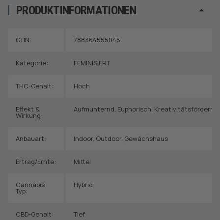
PRODUKTINFORMATIONEN
GTIN:
788364555045
Kategorie:
FEMINISIERT
THC-Gehalt:
Hoch
Effekt &
Aufmunternd
,
Euphorisch
,
Kreativitätsfördern
Wirkung:
Anbauart:
Indoor
,
Outdoor
,
Gewächshaus
Ertrag/Ernte:
Mittel
Cannabis
Hybrid
Typ:
CBD-Gehalt:
Tief