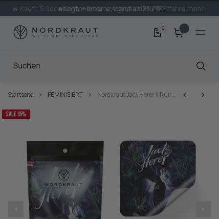
🔥 Kaufe 5 Seedbags + erhalte 4 gratis dazu💚
Erfahre mehr...
0
Startseite
FEMINISIERT
Nordkraut Jack Herer X Runtz
SALE 35%