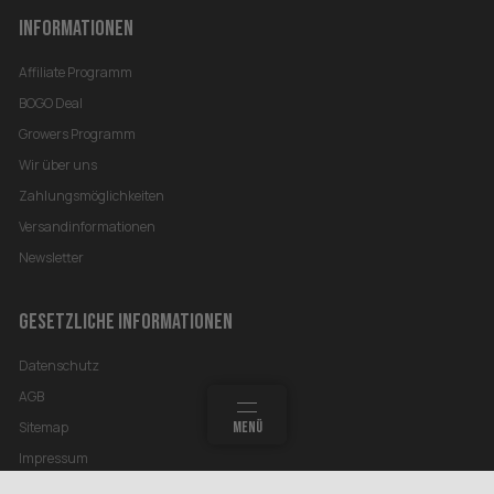
INFORMATIONEN
Affiliate Programm
BOGO Deal
Growers Programm
Wir über uns
Zahlungsmöglichkeiten
Versandinformationen
Newsletter
GESETZLICHE INFORMATIONEN
Datenschutz
AGB
MEHR
SUCHEN
MENÜ
ANMELDEN
WARENKORB
Sitemap
Impressum
Widerrufsrecht