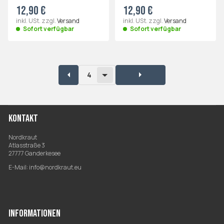
12,90 €
12,90 €
inkl. USt. zzgl.
Versand
inkl. USt. zzgl.
Versand
Sofort verfügbar
Sofort verfügbar
4
KONTAKT
Nordkraut
Atlasstraße 3
27777 Ganderkesee
E-Mail:
info@nordkraut.eu
INFORMATIONEN