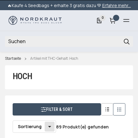
🔥Kaufe 4 Seedbags + erhalte 3 gratis dazu 💚
Erfahre mehr...
0
Startseite
Artikel mit THC-Gehalt: Hoch
HOCH
FILTER & SORT
Sortierung
89 Produkt(e) gefunden