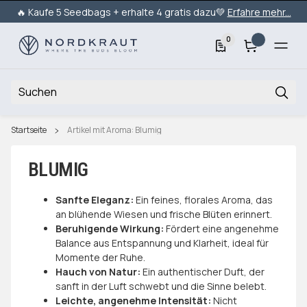
🔥 Kaufe 5 Seedbags + erhalte 4 gratis dazu💚
Erfahre mehr...
0
Startseite
Artikel mit Aroma: Blumig
BLUMIG
Sanfte Eleganz:
Ein feines, florales Aroma, das
an blühende Wiesen und frische Blüten erinnert.
Beruhigende Wirkung:
Fördert eine angenehme
Balance aus Entspannung und Klarheit, ideal für
Momente der Ruhe.
Hauch von Natur:
Ein authentischer Duft, der
sanft in der Luft schwebt und die Sinne belebt.
Leichte, angenehme Intensität:
Nicht