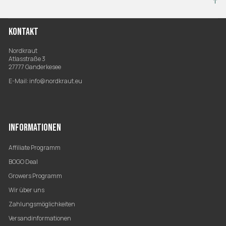
↑
KONTAKT
Nordkraut
Atlasstraße 3
27777 Ganderkesee
E-Mail:
info@nordkraut.eu
INFORMATIONEN
Affiliate Programm
BOGO Deal
Growers Programm
Wir über uns
Zahlungsmöglichkeiten
Versandinformationen