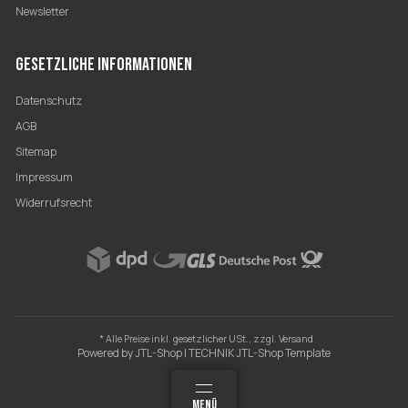
Newsletter
GESETZLICHE INFORMATIONEN
Datenschutz
AGB
Sitemap
Impressum
Widerrufsrecht
* Alle Preise inkl. gesetzlicher USt., zzgl.
Versand
Powered by
JTL-Shop
|
TECHNIK JTL-Shop Template
MEHR
SUCHEN
MENÜ
ANMELDEN
WARENKORB