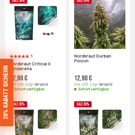
SALE 35%
SALE 35%
Nordkraut Durban
5
Poison
Nordkraut Critical X
SIE ERHALTEN
Cinderella
12,90 €
12,90 €
20% RABATT
AUF
inkl. USt. zzgl.
Versand
inkl. USt. zzgl.
Versand
Sofort verfügbar
Sofort verfügbar
PREMIUM SEEDS!
SALE 35%
SALE 35%
JA, BITTE!