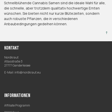
Schnellblühende Cannabis Samen sind die ideale Wahl für alle,
die schnelle, aber trotzdem qualitativ hochwertige Ernten
wünschen. Sie bieten nicht nur kurze Blütezeiten, sondern
auch robuste Pflanzen, die in verschiedenen
Anbaubedingungen gedeihen können.
↑
KONTAKT
Nordkraut
Atlasstraße 3
27777 Ganderkesee
E-Mail:
info@nordkraut.eu
INFORMATIONEN
Affiliate Programm