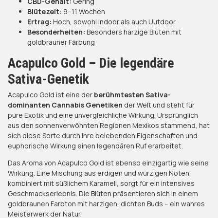
CBD-Gehalt:
Gering
Blütezeit:
9–11 Wochen
Ertrag:
Hoch, sowohl Indoor als auch Uutdoor
Besonderheiten:
Besonders harzige Blüten mit
goldbrauner Färbung
Acapulco Gold – Die legendäre
Sativa-Genetik
Acapulco Gold ist eine der
berühmtesten Sativa-
dominanten Cannabis Genetiken
der Welt und steht für
pure Exotik und eine unvergleichliche Wirkung. Ursprünglich
aus den sonnenverwöhnten Regionen Mexikos stammend, hat
sich diese Sorte durch ihre belebenden Eigenschaften und
euphorische Wirkung einen legendären Ruf erarbeitet.
Das Aroma von Acapulco Gold ist ebenso einzigartig wie seine
Wirkung. Eine Mischung aus erdigen und würzigen Noten,
kombiniert mit süßlichem Karamell, sorgt für ein intensives
Geschmackserlebnis. Die Blüten präsentieren sich in einem
goldbraunen Farbton mit harzigen, dichten Buds – ein wahres
Meisterwerk der Natur.