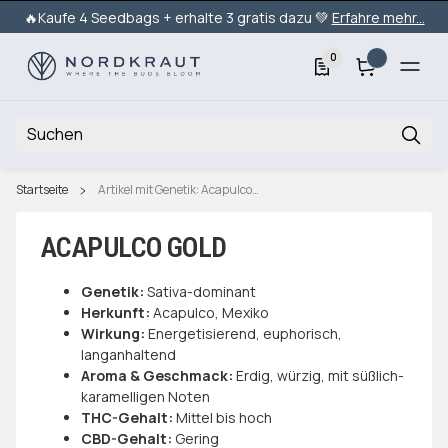
🔥Kaufe 4 Seedbags + erhalte 3 gratis dazu 💚
Erfahre mehr...
0
Startseite
Artikel mit Genetik: Acapulco Gold
ACAPULCO GOLD
Genetik:
Sativa-dominant
Herkunft:
Acapulco, Mexiko
Wirkung:
Energetisierend, euphorisch,
langanhaltend
Aroma & Geschmack:
Erdig, würzig, mit süßlich-
karamelligen Noten
THC-Gehalt:
Mittel bis hoch
CBD-Gehalt:
Gering