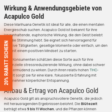
Wirkung & Anwendungsgebiete von
Acapulco Gold
Diese Marihuana Genetik ist ideal für alle, die einen mentalen
Energieschub suchen. Acapulco Gold ist bekannt für ihre
langanhaltende, euphorische Wirkung, die den Geist belebt
und die Stimmung hebt. Sie eignet sich hervorragend für
20% RABATT SICHERN
kreative Tätigkeiten, gesellige Momente oder einfach, um den
Tag mit einem positiven Mindset zu starten.
Viele Konsumenten schätzen diese Sorte auch für ihre
potenzielle stressreduzierende Wirkung, ohne dabei schwer
oder ermüdend zu wirken. Durch ihren relativ hohen
THC-
Gehalt
sorgt sie für eine klare, fokussierte Erfahrung mit
angenehmer körperlicher Entspannung.
Anbau & Ertrag von Acapulco Gold
Acapulco Gold gilt als anspruchsvollere Genetik, die jedoch
mit herausragenden Ergebnissen belohnt. Die
Blütezeit
beträgt etwa
9 bis 11 Wochen
, und die Pflanzen können