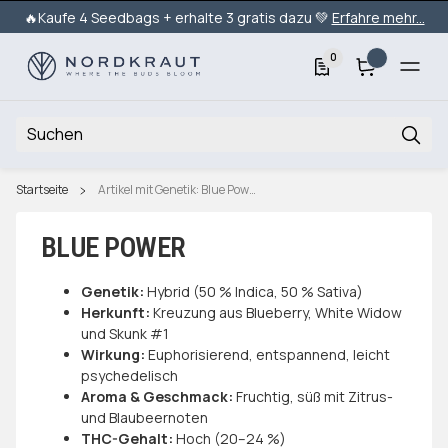
🔥Kaufe 4 Seedbags + erhalte 3 gratis dazu 💚
Erfahre mehr...
0
Startseite
Artikel mit Genetik: Blue Power
BLUE POWER
Genetik:
Hybrid (50 % Indica, 50 % Sativa)
Herkunft:
Kreuzung aus Blueberry, White Widow
und Skunk #1
Wirkung:
Euphorisierend, entspannend, leicht
psychedelisch
Aroma & Geschmack:
Fruchtig, süß mit Zitrus-
und Blaubeernoten
THC-Gehalt:
Hoch (20–24 %)