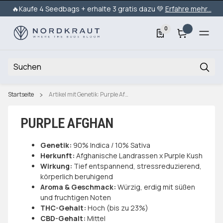
🔥Kaufe 4 Seedbags + erhalte 3 gratis dazu 💚
Erfahre mehr...
0
Startseite
Artikel mit Genetik: Purple Afghan
PURPLE AFGHAN
Genetik:
90% Indica / 10% Sativa
Herkunft:
Afghanische Landrassen x Purple Kush
Wirkung:
Tief entspannend, stressreduzierend,
körperlich beruhigend
Aroma & Geschmack:
Würzig, erdig mit süßen
und fruchtigen Noten
THC-Gehalt:
Hoch (bis zu 23%)
CBD-Gehalt:
Mittel