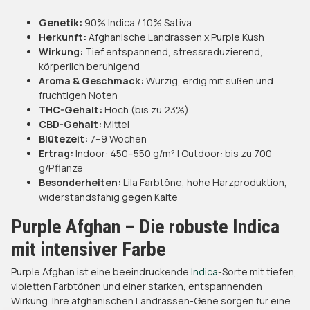
Genetik:
90% Indica / 10% Sativa
Herkunft:
Afghanische Landrassen x Purple Kush
Wirkung:
Tief entspannend, stressreduzierend,
körperlich beruhigend
Aroma & Geschmack:
Würzig, erdig mit süßen und
fruchtigen Noten
THC-Gehalt:
Hoch (bis zu 23%)
CBD-Gehalt:
Mittel
Blütezeit:
7–9 Wochen
Ertrag:
Indoor: 450–550 g/m² | Outdoor: bis zu 700
g/Pflanze
Besonderheiten:
Lila Farbtöne, hohe Harzproduktion,
widerstandsfähig gegen Kälte
Purple Afghan – Die robuste Indica
mit intensiver Farbe
Purple Afghan ist eine beeindruckende
Indica
-Sorte mit tiefen,
violetten Farbtönen und einer starken, entspannenden
Wirkung. Ihre afghanischen Landrassen-Gene sorgen für eine