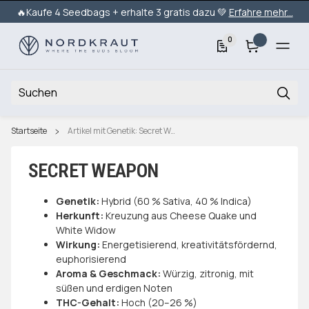
🔥Kaufe 4 Seedbags + erhalte 3 gratis dazu 💚
Erfahre mehr...
0
Startseite
Artikel mit Genetik: Secret Weapon
SECRET WEAPON
Genetik:
Hybrid (60 % Sativa, 40 % Indica)
Herkunft:
Kreuzung aus Cheese Quake und
White Widow
Wirkung:
Energetisierend, kreativitätsfördernd,
euphorisierend
Aroma & Geschmack:
Würzig, zitronig, mit
süßen und erdigen Noten
THC-Gehalt:
Hoch (20–26 %)