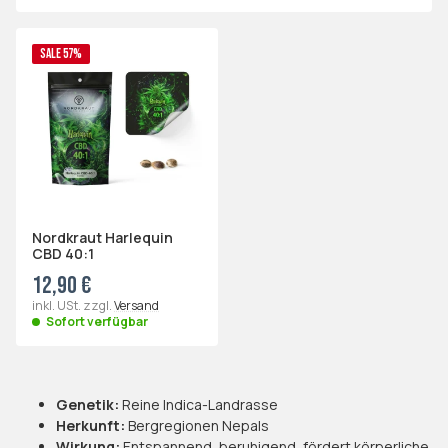
SALE 57%
Nordkraut Harlequin
CBD 40:1
12,90 €
inkl. USt. zzgl.
Versand
Sofort verfügbar
Genetik:
Reine Indica-Landrasse
Herkunft:
Bergregionen Nepals
Wirkung:
Entspannend, beruhigend, fördert körperliche