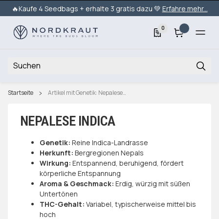
🔥Kaufe 4 Seedbags + erhalte 3 gratis dazu 💚
Erfahre mehr...
0
Startseite
Artikel mit Genetik: Nepalese Indica
NEPALESE INDICA
Genetik:
Reine Indica-Landrasse
Herkunft:
Bergregionen Nepals
Wirkung:
Entspannend, beruhigend, fördert
körperliche Entspannung
Aroma & Geschmack:
Erdig, würzig mit süßen
Untertönen
THC-Gehalt:
Variabel, typischerweise mittel bis
hoch