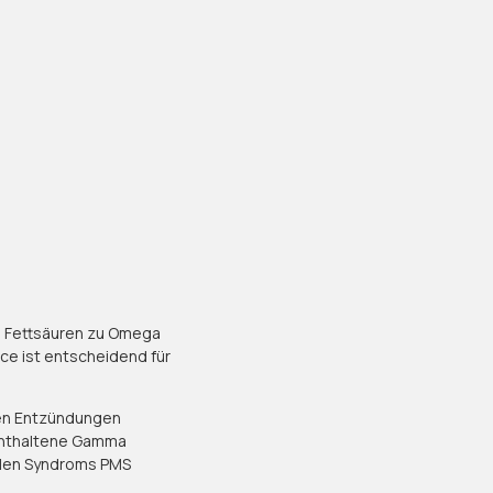
 3 Fettsäuren zu Omega
ce ist entscheidend für
nen Entzündungen
enthaltene Gamma
ellen Syndroms PMS