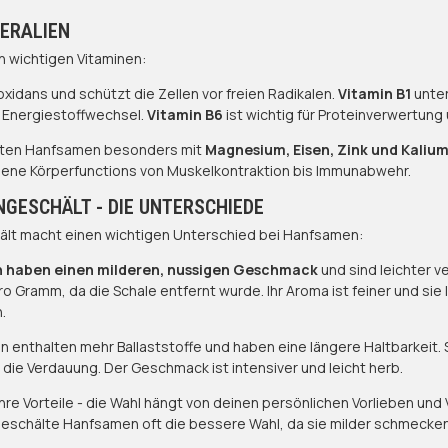
NERALIEN
n wichtigen Vitaminen:
ioxidans und schützt die Zellen vor freien Radikalen.
Vitamin B1
unter
Energiestoffwechsel.
Vitamin B6
ist wichtig für Proteinverwertung
nkten Hanfsamen besonders mit
Magnesium, Eisen, Zink und Kaliu
ene Körperfunctions von Muskelkontraktion bis Immunabwehr.
NGESCHÄLT - DIE UNTERSCHIEDE
ält macht einen wichtigen Unterschied bei Hanfsamen:
 haben einen milderen, nussigen Geschmack
und sind leichter ve
o Gramm, da die Schale entfernt wurde. Ihr Aroma ist feiner und sie l
.
enthalten mehr Ballaststoffe und haben eine längere Haltbarkeit. S
r die Verdauung. Der Geschmack ist intensiver und leicht herb.
ihre Vorteile - die Wahl hängt von deinen persönlichen Vorlieben 
 geschälte Hanfsamen oft die bessere Wahl, da sie milder schmecken