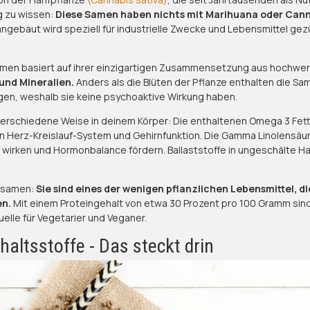
g zu wissen:
Diese Samen haben nichts mit Marihuana oder Cann
 angebaut wird speziell für industrielle Zwecke und Lebensmittel ge
amen basiert auf ihrer einzigartigen Zusammensetzung aus hochwe
und Mineralien.
Anders als die Blüten der Pflanze enthalten die S
en, weshalb sie keine psychoaktive Wirkung haben.
verschiedene Weise in deinem Körper: Die enthaltenen Omega 3 Fe
n Herz-Kreislauf-System und Gehirnfunktion. Die Gamma Linolensäu
rken und Hormonbalance fördern. Ballaststoffe in ungeschälte H
fsamen:
Sie sind eines der wenigen pflanzlichen Lebensmittel, die
en.
Mit einem Proteingehalt von etwa 30 Prozent pro 100 Gramm sind
elle für Vegetarier und Veganer.
altsstoffe - Das steckt drin