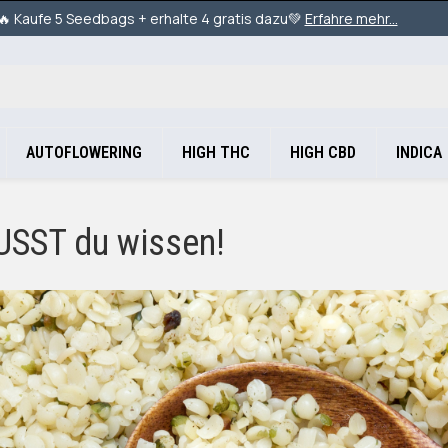
🔥Kaufe 4 Seedbags + erhalte 3 gratis dazu 💚
Erfahre mehr...
AUTOFLOWERING
HIGH THC
HIGH CBD
INDICA
USST du wissen!