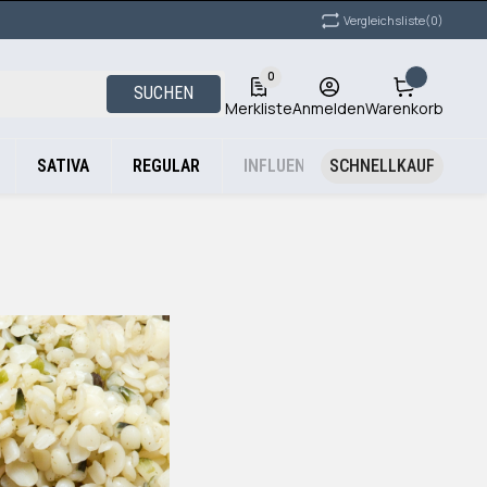
Vergleichsliste
(0)
0
SUCHEN
Merkliste
Anmelden
Warenkorb
SATIVA
REGULAR
INFLUENCER STRAINS
SCHNELLKAUF