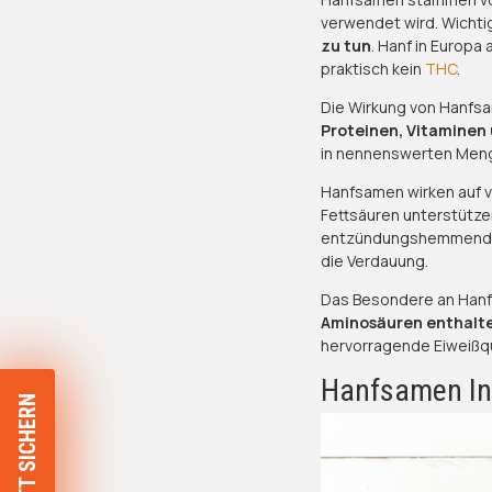
verwendet wird. Wichti
zu tun
. Hanf in Europa
praktisch kein
THC
.
Die Wirkung von Hanfs
Proteinen, Vitaminen 
in nennenswerten Meng
Hanfsamen wirken auf 
Fettsäuren unterstütze
entzündungshemmend wi
die Verdauung.
Das Besondere an Han
Aminosäuren enthalt
hervorragende Eiweißqu
Hanfsamen Inh