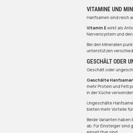
VITAMINE UND MI
Hanfsamen sind reich a
Vitamin E
wirkt als Ant
Nervensystem und den 
Bei den Mineralien pu
unterstützen verschied
GESCHÄLT ODER U
Geschält oder ungesch
Geschälte Hanfsamen
mehr Protein und Fett pr
in der Küche verwenden
Ungeschälte Hanfsamen 
bieten mehr Vorteile fü
Beide Varianten haben 
ab. Für Einsteiger sind
einsetzbar sind.