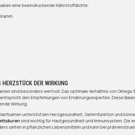
aben eine beeindruckende Nährstoffdichte:
 Gramm
S HERZSTÜCK DER WIRKUNG
samen sind besonders wertvoll. Das optimale Verhältnis von Omega
) entspricht den Empfehlungen von Ernährungsexperten. Diese Balan
nde Wirkung.
 Hanfsamen unterstützen Herzgesundheit, Gehirnfunktion und kön
ettsäuren
sind wichtig für Hautgesundheit und Immunsystem. Die 
ders selten in pflanzlichen Lebensmitteln und kann bei prämenstru