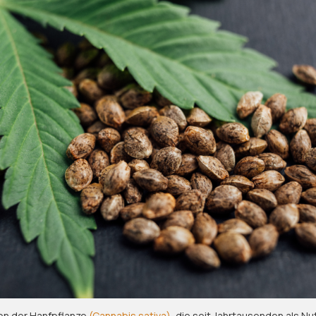
n der Hanfpflanze
(Cannabis sativa)
, die seit Jahrtausenden als Nu