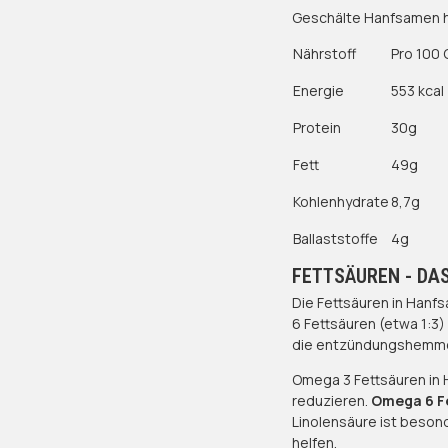
Geschälte Hanfsamen h
Nährstoff
Pro 100
Energie
553 kcal
Protein
30g
Fett
49g
Kohlenhydrate
8,7g
Ballaststoffe
4g
FETTSÄUREN - DA
Die Fettsäuren in Hanf
6 Fettsäuren (etwa 1:3
die entzündungshemme
Omega 3 Fettsäuren in
reduzieren.
Omega 6 F
Linolensäure ist beson
helfen.