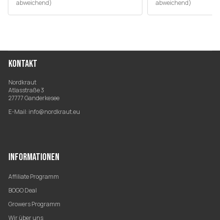
abweichend)
abweichend)
KONTAKT
Nordkraut
Atlasstraße 3
27777 Ganderkesee
E-Mail:
info@nordkraut.eu
INFORMATIONEN
Affiliate Programm
BOGO Deal
Growers Programm
Wir über uns