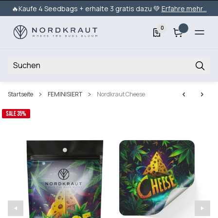
🔥Kaufe 4 Seedbags + erhalte 3 gratis dazu 💚
Erfahre mehr...
0
Startseite
FEMINISIERT
Nordkraut Cheese
SALE 35%