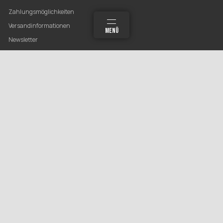
Zahlungsmöglichkeiten
Versandinformationen
MEHR
SUCHEN
MENÜ
ANMELDEN
WARENKORB
Newsletter
GESETZLICHE INFORMATIONEN
Datenschutz
AGB
Sitemap
Impressum
Widerrufsrecht
* Alle Preise inkl. gesetzlicher USt., zzgl.
Versand