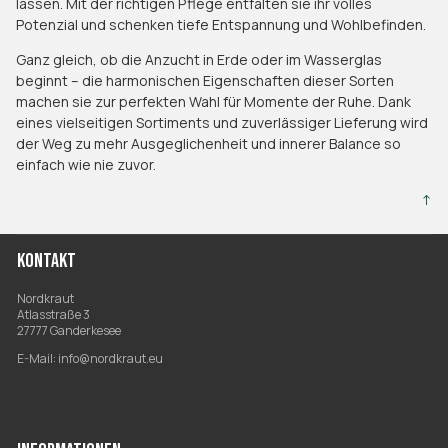
lassen. Mit der richtigen Pflege entfalten sie ihr volles
Potenzial und schenken tiefe Entspannung und Wohlbefinden.
Ganz gleich, ob die Anzucht in Erde oder im Wasserglas
beginnt – die harmonischen Eigenschaften dieser Sorten
machen sie zur perfekten Wahl für Momente der Ruhe. Dank
eines vielseitigen Sortiments und zuverlässiger Lieferung wird
der Weg zu mehr Ausgeglichenheit und innerer Balance so
einfach wie nie zuvor.
↑
KONTAKT
Nordkraut
Atlasstraße 3
27777 Ganderkesee
E-Mail:
info@nordkraut.eu