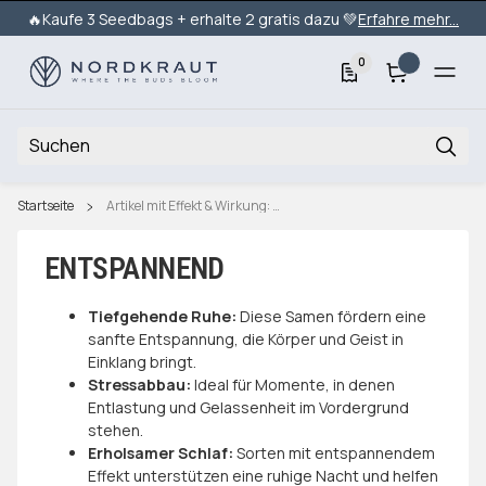
🔥Kaufe 3 Seedbags + erhalte 2 gratis dazu 💚
Erfahre mehr...
0
Startseite
Artikel mit Effekt & Wirkung: Entspannend
ENTSPANNEND
Tiefgehende Ruhe:
Diese Samen fördern eine
sanfte Entspannung, die Körper und Geist in
Einklang bringt.
Stressabbau:
Ideal für Momente, in denen
Entlastung und Gelassenheit im Vordergrund
stehen.
Erholsamer Schlaf:
Sorten mit entspannendem
Effekt unterstützen eine ruhige Nacht und helfen