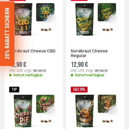
SIE ERHALTEN
20% RABATT
AUF
PREMIUM SEEDS!
Nordkraut Cheese CBD
Nordkraut Cheese
1:1
Regular
JA, BITTE!
12,90 €
12,90 €
inkl. USt. zzgl.
Versand
inkl. USt. zzgl.
Versand
Diesmal nicht
Sofort verfügbar
Sofort verfügbar
TOP
SALE 35%