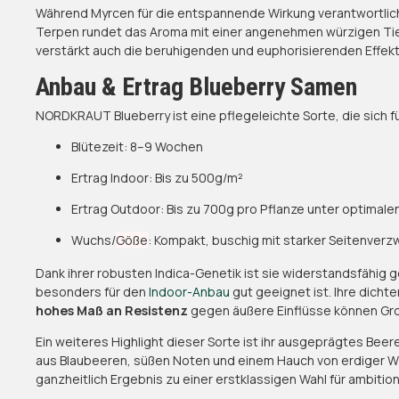
Während Myrcen für die entspannende Wirkung verantwortlich i
Terpen rundet das Aroma mit einer angenehmen würzigen Tief
verstärkt auch die beruhigenden und euphorisierenden Effekt
Anbau & Ertrag Blueberry Samen
NORDKRAUT Blueberry ist eine pflegeleichte Sorte, die sich 
Blütezeit: 8–9 Wochen
Ertrag Indoor: Bis zu 500g/m²
Ertrag Outdoor: Bis zu 700g pro Pflanze unter optimal
Wuchs/
Göße
: Kompakt, buschig mit starker Seitenver
Dank ihrer robusten Indica-Genetik ist sie widerstandsfähig
besonders für den
Indoor-Anbau
gut geeignet ist. Ihre dicht
hohes Maß an Resistenz
gegen äußere Einflüsse können Grow
Ein weiteres Highlight dieser Sorte ist ihr ausgeprägtes Bee
aus Blaubeeren, süßen Noten und einem Hauch von erdiger W
ganzheitlich Ergebnis zu einer erstklassigen Wahl für ambiti