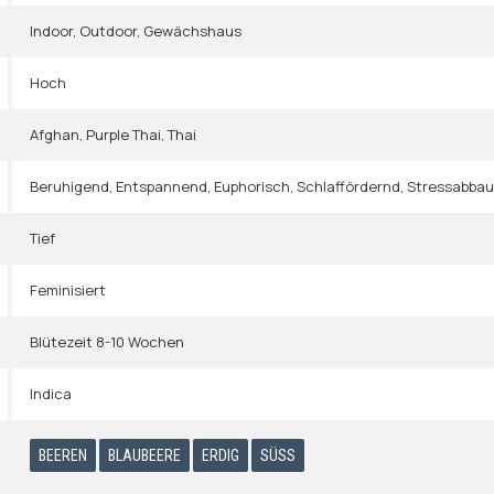
Indoor
,
Outdoor
,
Gewächshaus
Hoch
Afghan
,
Purple Thai
,
Thai
Beruhigend
,
Entspannend
,
Euphorisch
,
Schlaffördernd
,
Stressabba
Tief
Feminisiert
Blütezeit 8-10 Wochen
Indica
BEEREN
BLAUBEERE
ERDIG
SÜSS