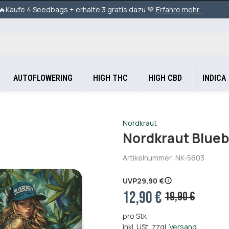
🔥Kaufe 4 Seedbags + erhalte 3 gratis dazu 💚
Erfahre mehr...
AUTOFLOWERING
HIGH THC
HIGH CBD
INDICA
Nordkraut
Nordkraut Blueb
Artikelnummer:
NK-5603
UVP
29,90 €
12,90 €
19,90 €
pro Stk
inkl. USt. zzgl.
Versand