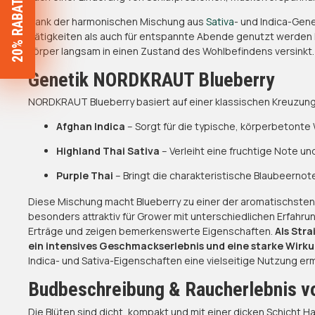
20% RABATT SICHERN
Dank der harmonischen Mischung aus
Sativa
- und Indica-Gene
Tätigkeiten als auch für entspannte Abende genutzt werden k
Körper langsam in einen Zustand des Wohlbefindens versinkt.
Genetik NORDKRAUT Blueberry
NORDKRAUT Blueberry basiert auf einer klassischen Kreuzung
Afghan Indica
– Sorgt für die typische, körperbetont
Highland Thai Sativa
– Verleiht eine fruchtige Note un
Purple Thai
– Bringt die charakteristische Blaubeernote
Diese Mischung macht Blueberry zu einer der aromatischsten u
besonders attraktiv für Grower mit unterschiedlichen Erfahr
Erträge und zeigen bemerkenswerte Eigenschaften.
Als Stra
ein intensives Geschmackserlebnis und eine starke Wirku
Indica- und Sativa-Eigenschaften eine vielseitige Nutzung erm
Budbeschreibung & Raucherlebnis 
Die Blüten sind dicht, kompakt und mit einer dicken Schicht 