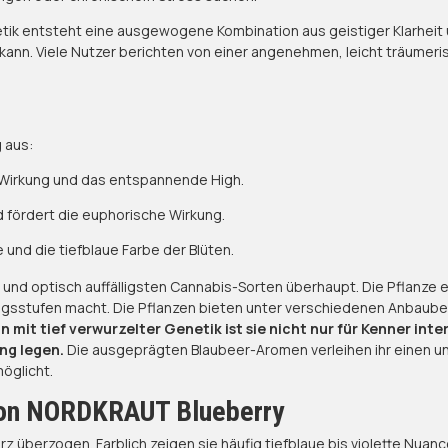
tik entsteht eine ausgewogene Kombination aus geistiger Klarheit u
ann. Viele Nutzer berichten von einer angenehmen, leicht träumeri
 aus:
e Wirkung und das entspannende High.
d fördert die euphorische Wirkung.
 und die tiefblaue Farbe der Blüten.
nd optisch auffälligsten Cannabis-Sorten überhaupt. Die Pflanze en
ungsstufen macht. Die Pflanzen bieten unter verschiedenen Anbaub
in mit tief verwurzelter Genetik ist sie nicht nur für Kenner i
ng legen.
Die ausgeprägten Blaubeer-Aromen verleihen ihr einen u
öglicht.
von NORDKRAUT Blueberry
Harz überzogen. Farblich zeigen sie häufig tiefblaue bis violette N