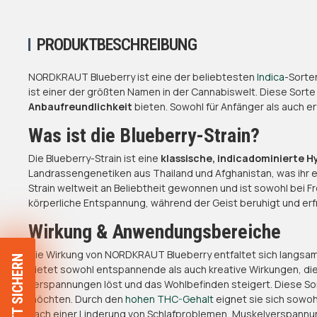
PRODUKTBESCHREIBUNG
NORDKRAUT Blueberry ist eine der beliebtesten
Indica
-Sorte
ist einer der größten Namen in der Cannabiswelt. Diese Sorte
Anbaufreundlichkeit
bieten. Sowohl für Anfänger als auch e
Was ist die Blueberry-Strain?
Die Blueberry-Strain ist eine
klassische, indicadominierte H
Landrassengenetiken aus Thailand und Afghanistan, was ihr 
Strain weltweit an Beliebtheit gewonnen und ist sowohl bei F
körperliche Entspannung, während der Geist beruhigt und erfr
Wirkung & Anwendungsbereiche
Die Wirkung von NORDKRAUT Blueberry entfaltet sich langsam
bietet sowohl entspannende als auch kreative Wirkungen, die
Verspannungen löst und das Wohlbefinden steigert. Diese Sort
möchten. Durch den
hohen THC-Gehalt
eignet sie sich sowohl
nach einer Linderung von Schlafproblemen, Muskelverspannu