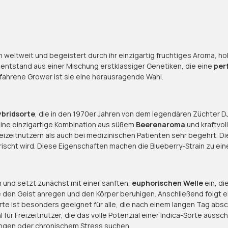
n weltweit und begeistert durch ihr einzigartig fruchtiges Aroma, ho
 entstand aus einer Mischung erstklassiger Genetiken, die eine
per
rfahrene Grower ist sie eine herausragende Wahl.
ybridsorte
, die in den 1970er Jahren von dem legendären Züchter DJ
eine einzigartige Kombination aus süßem
Beerenaroma
und kraftvol
reizeitnutzern als auch bei medizinischen Patienten sehr begehrt. D
ischt wird. Diese Eigenschaften machen die Blueberry-Strain zu ein
 und setzt zunächst mit einer sanften,
euphorischen Welle
ein, di
 den Geist anregen und den Körper beruhigen. Anschließend folgt e
e ist besonders geeignet für alle, die nach einem langen Tag absch
 für Freizeitnutzer, die das volle Potenzial einer Indica-Sorte aus
ngen oder chronischem Stress suchen.