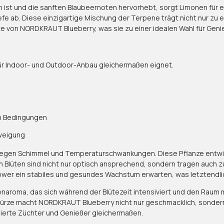
st und die sanften Blaubeernoten hervorhebt, sorgt Limonen für ein
e ab. Diese einzigartige Mischung der Terpene trägt nicht nur zu 
e von NORDKRAUT Blueberry, was sie zu einer idealen Wahl für Geni
für Indoor- und Outdoor-Anbau gleichermaßen eignet.
en Bedingungen
zweigung
 gegen Schimmel und Temperaturschwankungen. Diese Pflanze entwicke
en Blüten sind nicht nur optisch ansprechend, sondern tragen auch z
er ein stabiles und gesundes Wachstum erwarten, was letztendlich 
renaroma, das sich während der Blütezeit intensiviert und den Raum
ürze macht NORDKRAUT Blueberry nicht nur geschmacklich, sondern
onierte Züchter und Genießer gleichermaßen.