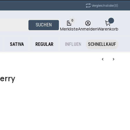
Vergleichsliste
(0)
0
SUCHEN
Merkliste
Anmelden
Warenkorb
SATIVA
REGULAR
INFLUENCER STRAINS
SCHNELLKAUF
erry