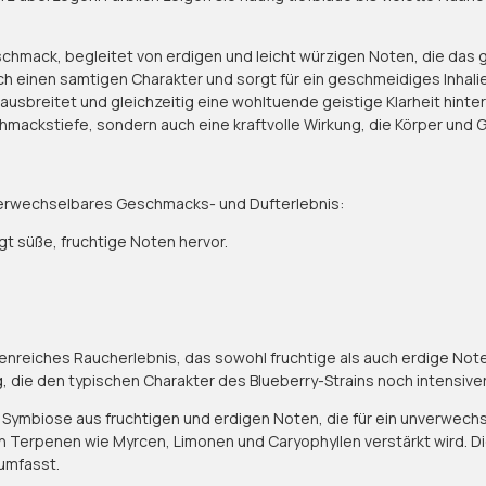
geschmack, begleitet von erdigen und leicht würzigen Noten, die d
einen samtigen Charakter und sorgt für ein geschmeidiges Inhaliere
breitet und gleichzeitig eine wohltuende geistige Klarheit hinterlä
ackstiefe, sondern auch eine kraftvolle Wirkung, die Körper und G
verwechselbares Geschmacks- und Dufterlebnis:
t süße, fruchtige Noten hervor.
nreiches Raucherlebnis, das sowohl fruchtige als auch erdige Noten
ie den typischen Charakter des Blueberry-Strains noch intensiver 
Symbiose aus fruchtigen und erdigen Noten, die für ein unverwechse
Terpenen wie Myrcen, Limonen und Caryophyllen verstärkt wird. Dies
umfasst.