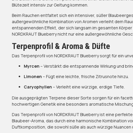
Blütezeit intensiv zur Geltung kommen.
Beim Rauchen entfaltet sich ein intensiver, süßer Blaubeer
außergewöhnliche Kombination von Aromen verleiht dem Rauch 
entspannenden Effekt, der sich langsam im gesamten Körper aus
NORDKRAUT Blueberry nicht nur eine außergewöhnliche Geschm
Terpenprofil & Aroma & Düfte
Das Terpenprofil von NORDKRAUT Blueberry sorgt für ein un
Myrcen
– Verstärkt die entspannende Wirkung und bring
Limonen
– Fügt eine leichte, frische Zitrusnote hinzu.
Caryophyllen
– Verleiht eine würzige, erdige Tiefe.
Die ausgeprägten Terpene dieser Sorte sorgen für ein facette
hochwertigen Genetik eine besonders aromatische Mischung, d
Das Terpenprofil von NORDKRAUT Blueberry ist eine perfekte 
Blaubeer-Aroma, das durch eine harmonische Kombination von 
Duftkomposition, die sowohl süße als auch würzige Nuancen 