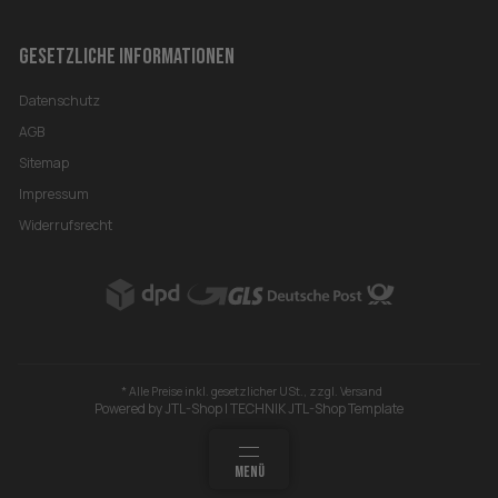
GESETZLICHE INFORMATIONEN
Datenschutz
AGB
Sitemap
Impressum
Widerrufsrecht
* Alle Preise inkl. gesetzlicher USt., zzgl.
Versand
Powered by
JTL-Shop
|
TECHNIK JTL-Shop Template
MEHR
SUCHEN
MENÜ
ANMELDEN
WARENKORB