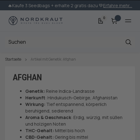
🔥Kaufe 3 Seedbags + erhalte 2 gratis dazu 💚
Erfahre mehr...
0
Startseite
Artikel mit Genetik: Afghan
AFGHAN
Genetik:
Reine Indica-Landrasse
Herkunft
: Hindukusch-Gebirge, Afghanistan
Wirkung:
Tief entspannend, körperlich
beruhigend, sedierend
Aroma & Geschmack
: Erdig, würzig, mit süßen
und holzigen Noten
THC-Gehalt:
Mittel bis hoch
CBD-Gehalt:
Gering bis mittel