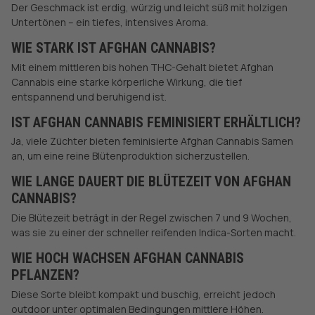
Der Geschmack ist erdig, würzig und leicht süß mit holzigen
Untertönen – ein tiefes, intensives Aroma.
WIE STARK IST AFGHAN CANNABIS?
Mit einem mittleren bis hohen THC-Gehalt bietet Afghan
Cannabis eine starke körperliche Wirkung, die tief
entspannend und beruhigend ist.
IST AFGHAN CANNABIS FEMINISIERT ERHÄLTLICH?
Ja, viele Züchter bieten feminisierte Afghan Cannabis Samen
an, um eine reine Blütenproduktion sicherzustellen.
WIE LANGE DAUERT DIE BLÜTEZEIT VON AFGHAN
CANNABIS?
Die Blütezeit beträgt in der Regel zwischen 7 und 9 Wochen,
was sie zu einer der schneller reifenden Indica-Sorten macht.
WIE HOCH WACHSEN AFGHAN CANNABIS
PFLANZEN?
Diese Sorte bleibt kompakt und buschig, erreicht jedoch
outdoor unter optimalen Bedingungen mittlere Höhen.