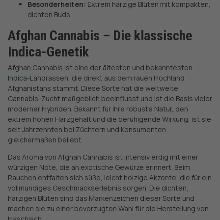
Besonderheiten:
Extrem harzige Blüten mit kompakten,
dichten Buds
Afghan Cannabis – Die klassische
Indica-Genetik
Afghan Cannabis ist eine der ältesten und bekanntesten
Indica
-Landrassen, die direkt aus dem rauen Hochland
Afghanistans stammt. Diese Sorte hat die weltweite
Cannabis-Zucht maßgeblich beeinflusst und ist die Basis vieler
moderner Hybriden. Bekannt für ihre robuste Natur, den
extrem hohen Harzgehalt und die beruhigende Wirkung, ist sie
seit Jahrzehnten bei Züchtern und Konsumenten
gleichermaßen beliebt.
Das Aroma von Afghan Cannabis ist intensiv erdig mit einer
würzigen Note, die an exotische Gewürze erinnert. Beim
Rauchen entfalten sich süße, leicht holzige Akzente, die für ein
vollmundiges Geschmackserlebnis sorgen. Die dichten,
harzigen Blüten sind das Markenzeichen dieser Sorte und
machen sie zu einer bevorzugten Wahl für die Herstellung von
Haschisch.