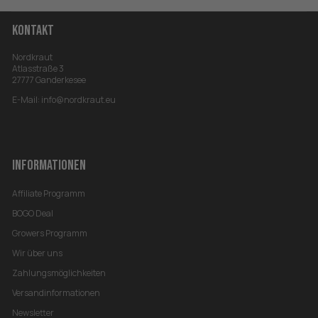
KONTAKT
Nordkraut
Atlasstraße 3
27777 Ganderkesee
E-Mail:
info@nordkraut.eu
INFORMATIONEN
Affiliate Programm
BOGO Deal
Growers Programm
Wir über uns
Zahlungsmöglichkeiten
Versandinformationen
Newsletter