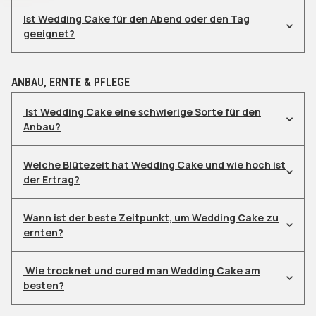
Ist Wedding Cake für den Abend oder den Tag
geeignet?
Limonen – Gibt die zitrusartige Frische und hebt die
Cremige Vanille und süßer Kuchenteig beim ersten
Stimmung
Zug
Caryophyllen – Verantwortlich für die würzige Tiefe
Fruchtige Kirschnoten in der Mitte
ANBAU, ERNTE & PFLEGE
und entspannende Wirkung
Erdig-würzige Tiefe im Abgang
Myrcen – Verleiht die typische Indica-Entspannung
Ist Wedding Cake eine schwierige Sorte für den
und das erdige Aroma
Anbau?
Welche Blütezeit hat Wedding Cake und wie hoch ist
der Ertrag?
Blütezeit: 8–9 Wochen
Wann ist der beste Zeitpunkt, um Wedding Cake zu
Indoor-Ertrag: 500–600 g/m²
ernten?
Outdoor-Ertrag: Bis zu 750 g pro Pflanze
Wie trocknet und cured man Wedding Cake am
besten?
Trocknung: 10–14 Tage bei 50–60 %