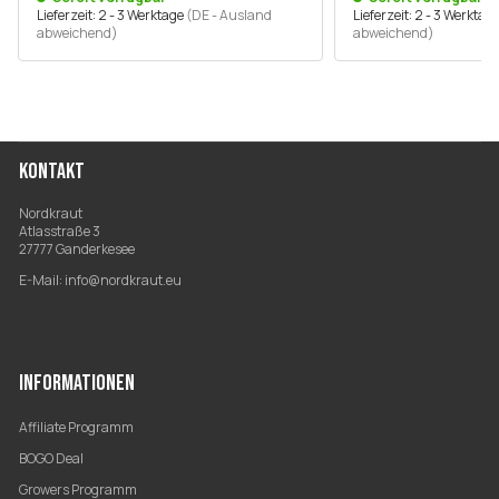
Lieferzeit:
2 - 3 Werktage
(DE - Ausland
Lieferzeit:
2 - 3 Werktag
abweichend)
abweichend)
KONTAKT
Nordkraut
Atlasstraße 3
27777 Ganderkesee
E-Mail:
info@nordkraut.eu
INFORMATIONEN
Affiliate Programm
BOGO Deal
Growers Programm