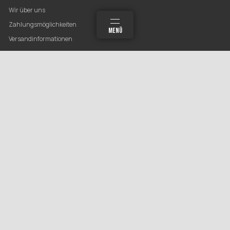
Wir über uns
Zahlungsmöglichkeiten
MEHR
SUCHEN
MENÜ
ANMELDEN
WARENKORB
Versandinformationen
Newsletter
GESETZLICHE INFORMATIONEN
Datenschutz
AGB
Sitemap
Impressum
Widerrufsrecht