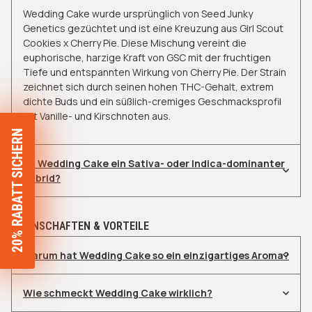
Wedding Cake wurde ursprünglich von Seed Junky
Genetics gezüchtet und ist eine Kreuzung aus Girl Scout
Cookies x Cherry Pie. Diese Mischung vereint die
euphorische, harzige Kraft von GSC mit der fruchtigen
Tiefe und entspannten Wirkung von Cherry Pie. Der Strain
zeichnet sich durch seinen hohen THC-Gehalt, extrem
dichte Buds und ein süßlich-cremiges Geschmacksprofil
mit Vanille- und Kirschnoten aus.
SIE ERHALTEN
20% RABATT
AUF
Ist Wedding Cake ein Sativa- oder Indica-dominanter
Hybrid?
PREMIUM SEEDS!
EIGENSCHAFTEN & VORTEILE
JA, BITTE!
Warum hat Wedding Cake so ein einzigartiges Aroma?
Diesmal nicht
Wie schmeckt Wedding Cake wirklich?