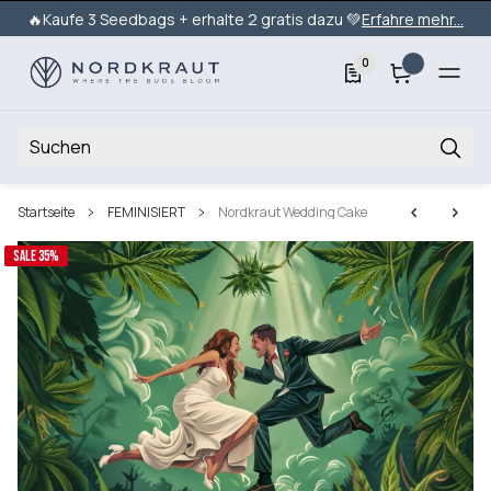
🔥Kaufe 3 Seedbags + erhalte 2 gratis dazu 💚
Erfahre mehr...
0
Startseite
FEMINISIERT
Nordkraut Wedding Cake
SALE 35%